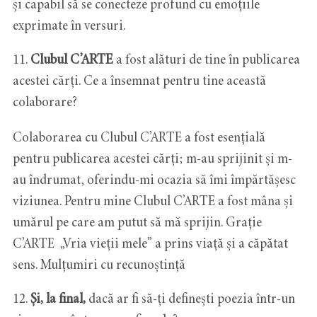
și capabil să se conecteze profund cu emoțiile
exprimate în versuri.
11.
Clubul C’ARTE
a fost alături de tine în publicarea
acestei cărți. Ce a însemnat pentru tine această
colaborare?
Colaborarea cu Clubul C’ARTE a fost esențială
pentru publicarea acestei cărți; m-au sprijinit și m-
au îndrumat, oferindu-mi ocazia să îmi împărtășesc
viziunea. Pentru mine Clubul C’ARTE a fost mâna și
umărul pe care am putut să mă sprijin. Grație
C’ARTE „Vria vieții mele” a prins viață și a căpătat
sens. Mulțumiri cu recunoștință
12.
Și, la final,
dacă ar fi să-ți definești poezia într-un