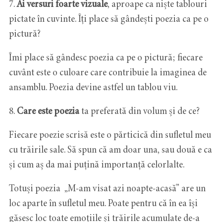
7.
Ai versuri foarte vizuale
, aproape ca niște tablouri
pictate în cuvinte. Îți place să gândești poezia ca pe o
pictură?
Îmi place să gândesc poezia ca pe o pictură; fiecare
cuvânt este o culoare care contribuie la imaginea de
ansamblu. Poezia devine astfel un tablou viu.
8.
Care este poezia
ta preferată din volum și de ce?
Fiecare poezie scrisă este o părticică din sufletul meu
cu trăirile sale. Să spun că am doar una, sau două e ca
și cum aș da mai puțină importanță celorlalte.
Totuși poezia „M-am visat azi noapte-acasă” are un
loc aparte în sufletul meu. Poate pentru că în ea își
găsesc loc toate emoțiile și trăirile acumulate de-a