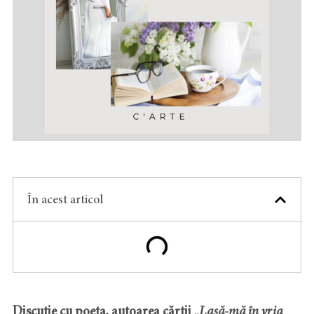
În acest articol
Discuție cu poeta, autoarea cărții
„Lasă-mă în vria