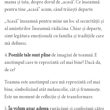
mama și tata, despre dorul de „acasă”. Ce înseamnă
pentru tine „acasă” acum, când trăiești departe.
„Acasă” înseamnă pentru mine un loc al securității și
al amintirilor. Înseamnă rădăcina. Chiar și departe,
simt legătura emoțională cu familia și tradițiile care
mă definesc.
4.
Poeziile tale
sunt pline
de imagini de toamnă. E
anotimpul care te reprezintă cel mai bine? Dacă da,
de ce?
Toamna este anotimpul care mă reprezintă cel mai
bine, simbolizând atât melancolie, cât și frumusețe.
Este un moment de reflecție și de transformare.
5.
În volum apar adesea
rugăciuni și confesiuni către