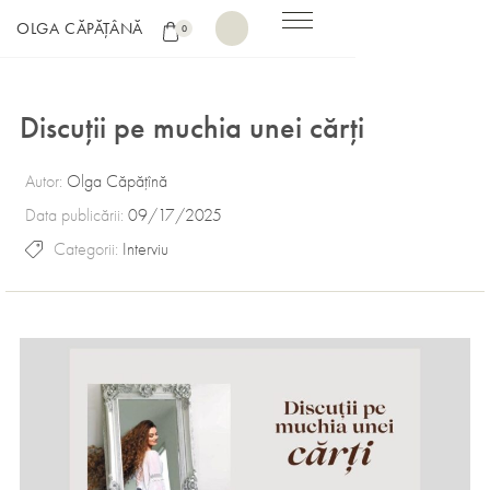
OLGA CĂPĂȚÂNĂ
0
Discuții pe muchia unei cărți
Autor:
Olga Căpățînă
Data publicării:
09/17/2025
Categorii:
Interviu