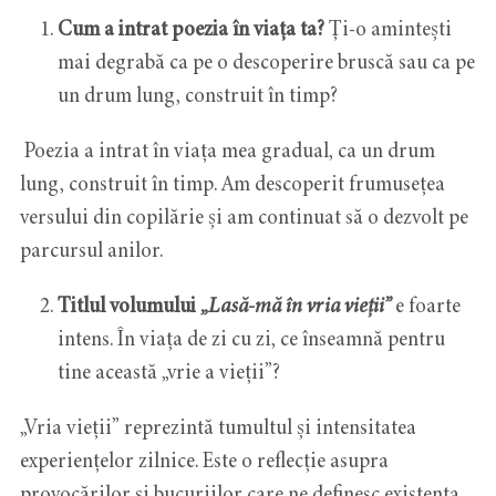
Cum a intrat poezia în viața ta?
Ți-o amintești
mai degrabă ca pe o descoperire bruscă sau ca pe
un drum lung, construit în timp?
Poezia a intrat în viața mea gradual, ca un drum
lung, construit în timp. Am descoperit frumusețea
versului din copilărie și am continuat să o dezvolt pe
parcursul anilor.
Titlul volumului
„Lasă-mă în vria vieții”
e foarte
intens. În viața de zi cu zi, ce înseamnă pentru
tine această „vrie a vieții”?
„Vria vieții” reprezintă tumultul și intensitatea
experiențelor zilnice. Este o reflecție asupra
provocărilor și bucuriilor care ne definesc existența.