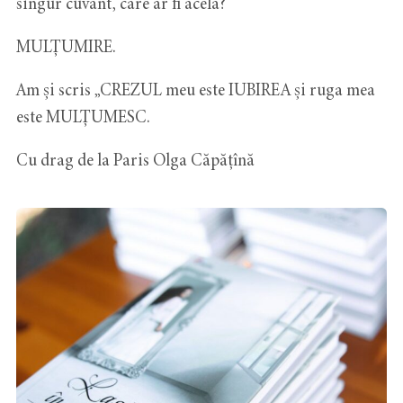
singur cuvânt, care ar fi acela?
MULȚUMIRE.
Am și scris „CREZUL meu este IUBIREA și ruga mea
este MULȚUMESC.
Cu drag de la Paris Olga Căpățînă