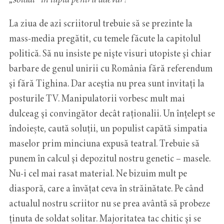
La ziua de azi scriitorul trebuie să se prezinte la
mass-media pregătit, cu temele făcute la capitolul
politică. Să nu insiste pe nişte visuri utopiste şi chiar
barbare de genul unirii cu România fără referendum
şi fără Tighina. Dar aceştia nu prea sunt invitați la
posturile TV. Manipulatorii vorbesc mult mai
dulceag şi convingător decât raționalii. Un înțelept se
îndoiește, caută soluții, un populist capătă simpatia
maselor prim minciuna expusă teatral. Trebuie să
punem în calcul şi depozitul nostru genetic – masele.
Nu-i cel mai rasat material. Ne bizuim mult pe
diasporă, care a învăţat ceva în străinătate. Pe când
actualul nostru scriitor nu se prea avântă să probeze
ţinuta de soldat solitar. Majoritatea tac chitic şi se