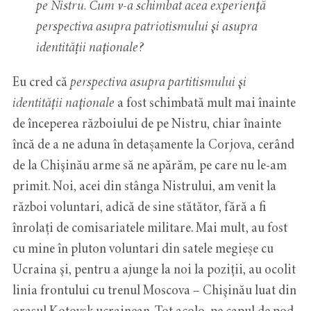
pe Nistru. Cum v-a schimbat acea experienţă
perspectiva asupra patriotismului şi asupra
identității naţionale?
Eu cred că
perspectiva asupra partitismului şi
identității naţionale
a fost schimbată mult mai înainte
de începerea războiului de pe Nistru, chiar înainte
încă de a ne aduna în detașamente la Corjova, cerând
de la Chişinău arme să ne apărăm, pe care nu le-am
primit. Noi, acei din stânga Nistrului, am venit la
război voluntari, adică de sine stătător, fără a fi
înrolați de comisariatele militare. Mai mult, au fost
cu mine în pluton voluntari din satele megieșe cu
Ucraina şi, pentru a ajunge la noi la poziții, au ocolit
linia frontului cu trenul Moscova – Chişinău luat din
oraşul Kotovsk ucrainean. Tot acolo, pe capul de pod