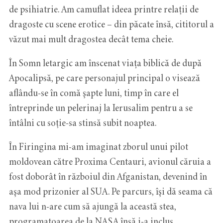
de psihiatrie. Am camuflat ideea printre relaţii de
dragoste cu scene erotice – din păcate însă, cititorul a
văzut mai mult dragostea decât tema cheie.
În Somn letargic am înscenat viața biblică de după
Apocalipsă, pe care personajul principal o visează
aflându-se în comă şapte luni, timp în care el
întreprinde un pelerinaj la Ierusalim pentru a se
întâlni cu soţie-sa stinsă subit noaptea.
În Firingina mi-am imaginat zborul unui pilot
moldovean către Proxima Centauri, avionul căruia a
fost doborât în războiul din Afganistan, devenind în
aşa mod prizonier al SUA. Pe parcurs, îşi dă seama că
nava lui n-are cum să ajungă la această stea,
programatoarea de la NASA însă i-a inclus