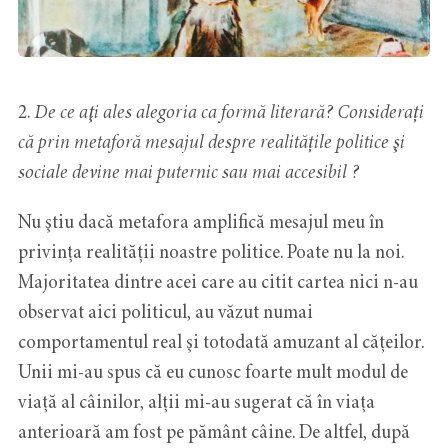
2.
De ce aţi ales alegoria ca formă literară? Considerați
că prin metaforă mesajul despre realitățile politice şi
sociale devine mai puternic sau mai accesibil ?
Nu ştiu dacă metafora amplifică mesajul meu în
privinţa realității noastre politice. Poate nu la noi.
Majoritatea dintre acei care au citit cartea nici n-au
observat aici politicul, au văzut numai
comportamentul real şi totodată amuzant al cățeilor.
Unii mi-au spus că eu cunosc foarte mult modul de
viaţă al câinilor, alţii mi-au sugerat că în viaţa
anterioară am fost pe pământ câine. De altfel, după