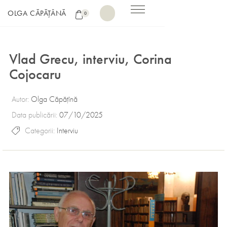
OLGA CĂPĂȚÂNĂ
0
Vlad Grecu, interviu, Corina
Cojocaru
Autor:
Olga Căpățînă
Data publicării:
07/10/2025
Categorii:
Interviu