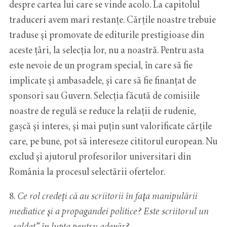
despre cartea lui care se vinde acolo. La capitolul
traduceri avem mari restanţe. Cărţile noastre trebuie
traduse şi promovate de editurile prestigioase din
aceste țâri, la selecția lor, nu a noastră. Pentru asta
este nevoie de un program special, în care să fie
implicate şi ambasadele, şi care să fie finanțat de
sponsori sau Guvern. Selecția făcută de comisiile
noastre de regulă se reduce la relaţii de rudenie,
gașcă şi interes, şi mai puţin sunt valorificate cărţile
care, pe bune, pot să intereseze cititorul european. Nu
exclud şi ajutorul profesorilor universitari din
România la procesul selectării ofertelor.
8.
Ce rol credeți că au scriitorii în faţa manipulării
mediatice şi a propagandei politice? Este scriitorul un
„soldat” în lupta pentru adevăr?