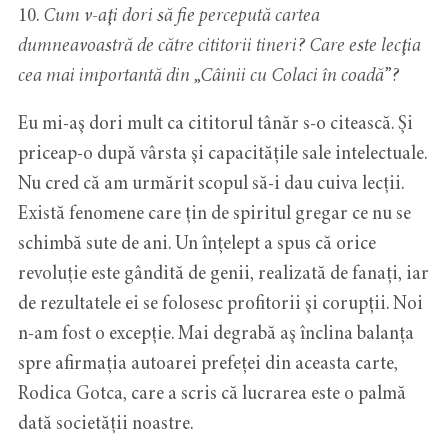
10.
Cum v-aţi dori să fie percepută cartea
dumneavoastră de către cititorii tineri? Care este lecţia
cea mai importantă din „Câinii cu Colaci în coadă”?
Eu mi-aş dori mult ca cititorul tânăr s-o citească. Şi
priceap-o după vârsta şi capacitățile sale intelectuale.
Nu cred că am urmărit scopul să-i dau cuiva lecţii.
Există fenomene care ţin de spiritul gregar ce nu se
schimbă sute de ani. Un înțelept a spus că orice
revoluţie este gândită de genii, realizată de fanați, iar
de rezultatele ei se folosesc profitorii şi corupții. Noi
n-am fost o excepţie. Mai degrabă aş înclina balanța
spre afirmația autoarei prefeței din aceasta carte,
Rodica Gotca, care a scris că lucrarea este o palmă
dată societăţii noastre.