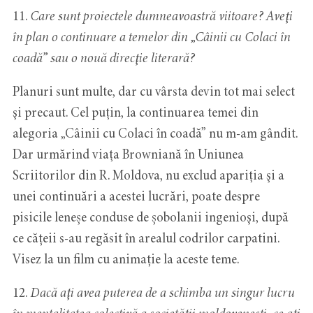
11.
Care sunt proiectele dumneavoastră viitoare? Aveţi
în plan o continuare a temelor din „Câinii cu Colaci în
coadă” sau o nouă direcţie literară?
Planuri sunt multe, dar cu vârsta devin tot mai select
şi precaut. Cel puţin, la continuarea temei din
alegoria „Câinii cu Colaci în coadă” nu m-am gândit.
Dar urmărind viaţa Browniană în Uniunea
Scriitorilor din R. Moldova, nu exclud apariţia şi a
unei continuări a acestei lucrări, poate despre
pisicile leneșe conduse de șobolanii ingenioşi, după
ce cățeii s-au regăsit în arealul codrilor carpatini.
Visez la un film cu animație la aceste teme.
12.
Dacă aţi avea puterea de a schimba un singur lucru