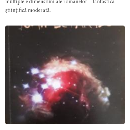
multiplele dimensiuni ale romanelor – fantastica
științifică moderată.