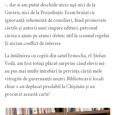
–, dar n-am putut deschide nicio uşă nici de la
Guvern, nici de la Președinție. Eram bruiat cu
ignoranță vehementă de consilieri, fiind promovate
cărţile şi autorii unei singure edituri, patronul
căreia a ajuns pe atunci sfetnic util la scaunul regelui.
Şi niciun conflict de interese.
La întâlnirea cu copiii din satul Ermoclia, rl. Ştefan-
Vodă, am fost totuşi plăcut surprins când elevii mi-
au pus mai multe întrebări în privinţa cărţii mele
vitregite de guvernanții noştri. Bibliotecarii locali
chiar s-au deplasat prealabil la Chişinău şi au
procurat această carte!