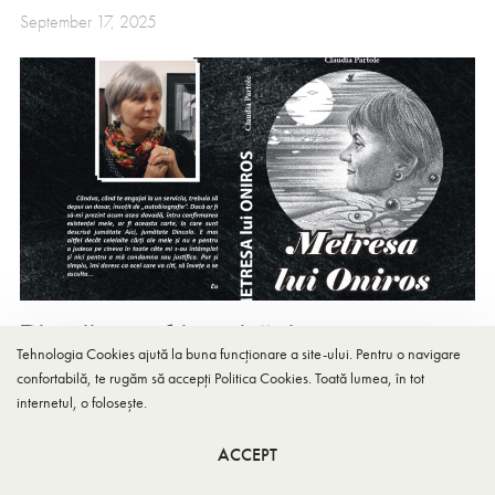
September 17, 2025
Discuții pe muchia unei cărți
Tehnologia Cookies ajută la buna funcționare a site-ului. Pentru o navigare
July 6, 2025
confortabilă, te rugăm să accepți
Politica Cookies
. Toată lumea, în tot
internetul, o folosește.
ACCEPT