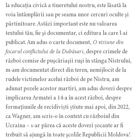
la educația civică a tineretului nostru, este lăsată la
voia întâmplării sau pe seama unor cercuri oculte şi
părtinitoare. Astăzi important este nu valoarea
textului tău, fie şi documentar, ci editura la care l-ai
publicat. Am adus o carte document,
O viziune din
focarul conflictului de la Dubăsari
, despre crimele de
război comise de puşcăriaşii ruşi în stânga Nistrului,
m-am documentat direct din teren, nemijlocit de la
rudele victimelor acelui război de pe Nistru, am
adunat pozele acestor martiri, am adus dovezi despre
implicarea Armatei a 14-a în acest război, despre
formațiunile de recidiviști știute mai apoi, din 2022,
ca Wagner, am scris-o în context cu războiul din
Ucraina – s-ar părea că aceste dovezi șocante ar fi
trebuit să ajungă în toate şcolile Republicii Moldova!