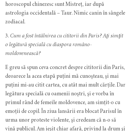
horoscopul chinezesc sunt Mistreţ, iar după
astrologia occidentală – Taur. Nimic canin în sângele
zodiacal.
3.
Cum a fost întâlnirea cu cititorii din Paris? Aţi simţit
o legătură specială cu diaspora româno-
moldovenească?
E greu să spun ceva concret despre cititorii din Paris,
deoarece la acea etapă puţini mă cunoşteau, şi mai
puţini mi-au citit cartea, cu atât mai mult cărţile. Dar
legătura specială cu oamenii noştri, şi e vorba în
primul rând de femeile moldovence, am simţit-o cu
emoţii de copil. În ziua lansării era blocat Parisul în
urma unor proteste violente, şi credeam că n-o să
vină publicul. Am ieşit chiar afară, privind la drum şi