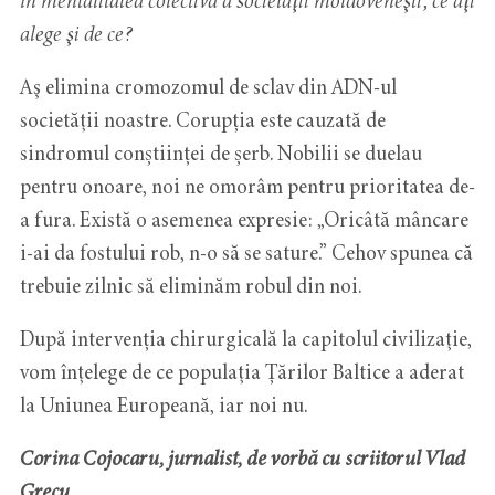
în mentalitatea colectivă a societăţii moldoveneşti, ce aţi
alege şi de ce?
Aş elimina cromozomul de sclav din ADN-ul
societăţii noastre. Corupția este cauzată de
sindromul conștiinței de șerb. Nobilii se duelau
pentru onoare, noi ne omorâm pentru prioritatea de-
a fura. Există o asemenea expresie: „Oricâtă mâncare
i-ai da fostului rob, n-o să se sature.” Cehov spunea că
trebuie zilnic să eliminăm robul din noi.
După intervenția chirurgicală la capitolul civilizaţie,
vom înţelege de ce populaţia Țărilor Baltice a aderat
la Uniunea Europeană, iar noi nu.
Corina Cojocaru, jurnalist, de vorbă cu scriitorul Vlad
Grecu.