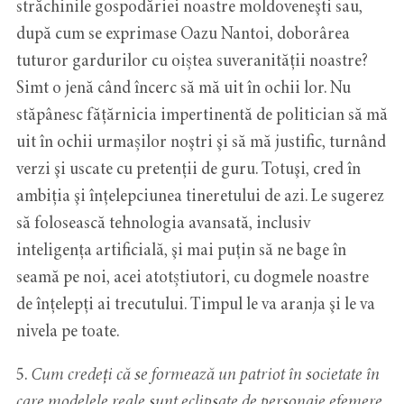
străchinile gospodăriei noastre moldoveneşti sau,
după cum se exprimase Oazu Nantoi, doborârea
tuturor gardurilor cu oiștea suveranității noastre?
Simt o jenă când încerc să mă uit în ochii lor. Nu
stăpânesc fățărnicia impertinentă de politician să mă
uit în ochii urmașilor noştri şi să mă justific, turnând
verzi şi uscate cu pretenții de guru. Totuşi, cred în
ambiția şi înţelepciunea tineretului de azi. Le sugerez
să folosească tehnologia avansată, inclusiv
inteligența artificială, şi mai puţin să ne bage în
seamă pe noi, acei atotștiutori, cu dogmele noastre
de înțelepți ai trecutului. Timpul le va aranja şi le va
nivela pe toate.
5.
Cum credeți că se formează un patriot în societate în
care modelele reale sunt eclipsate de personaje efemere