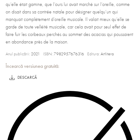
qu’elle était gamine, que l’ours lui avait marché sur l’oreille, comme
on disait dans sa contrée natale pour désigner quelqu’un qui
manquait complètement d’oreille musicale. Il valait mieux qu’elle se
garde de toute velléité musicale, car cela avait pour seul effet de
faire fuir les corbeaux perchés au sommet des acacias qui poussaient
en abondance près de la maison.
Anul publicării:
2021
ISBN:
7982957676316
Editura:
Artlitera
Încearcă versiunea gratuită:
DESCARCĂ