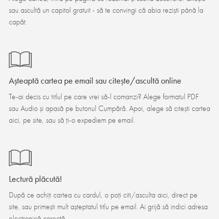
sau ascultă un capitol gratuit - să te convingi că abia reziști până la
capăt.
Așteaptă cartea pe email sau citește/ascultă online
Te-ai decis cu titlul pe care vrei să-l comanzi? Alege formatul PDF
sau Audio și apasă pe butonul Cumpără. Apoi, alege să citești cartea
aici, pe site, sau să ți-o expediem pe email.
Lectură plăcută!
După ce achiți cartea cu cardul, o poți citi/asculta aici, direct pe
site, sau primești mult așteptatul titlu pe email. Ai grijă să indici adresa
electronică corectă.