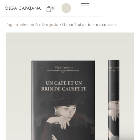
OLGA CĂPĂȚÂNĂ
0
Pagina principală
»
Dragoste
»
Un café et un brin de causette