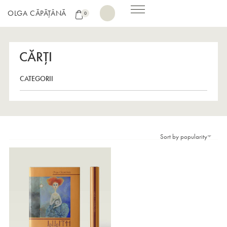
OLGA CĂPĂȚÂNĂ
0
CĂRȚI
CATEGORII
TOATE
ALEGORIE
Sort by popularity
DRAGOSTE
FANTEZIE
POEZIE MATURI
POEZII
RĂZBOI
ROMAN